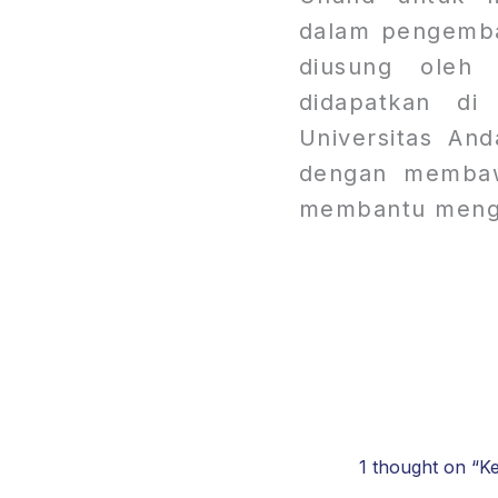
dalam pengemba
diusung oleh 
didapatkan di
Universitas An
dengan memba
membantu menga
1 thought on “K