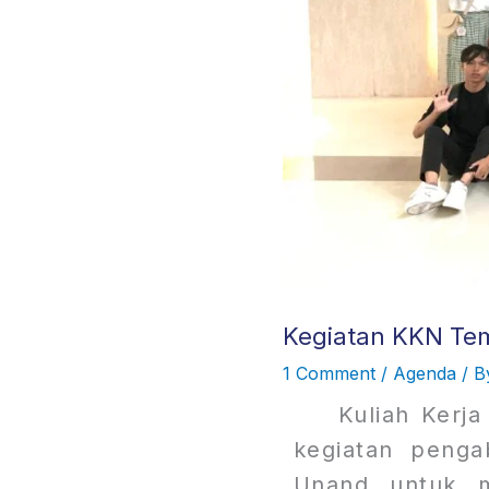
Kegiatan KKN Tem
1 Comment
/
Agenda
/ 
Kuliah Kerja N
kegiatan penga
Unand untuk m